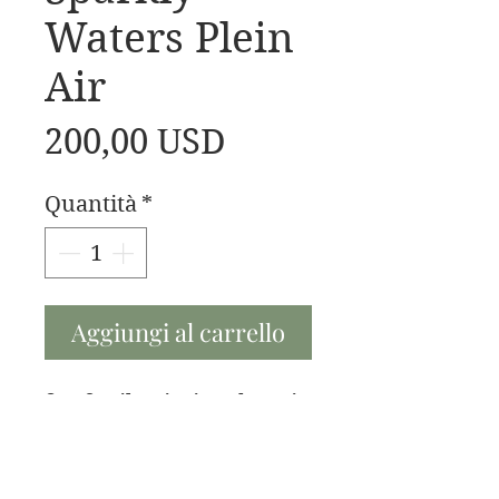
Waters Plein
Air
Prezzo
200,00 USD
Quantità
*
Aggiungi al carrello
8x16 oil painting done in
Plein Air style.