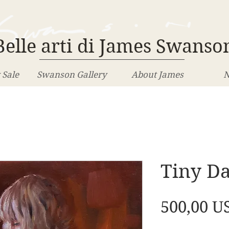
Belle arti di James Swanso
 Sale
Swanson Gallery
About James
N
Tiny D
500,00 U