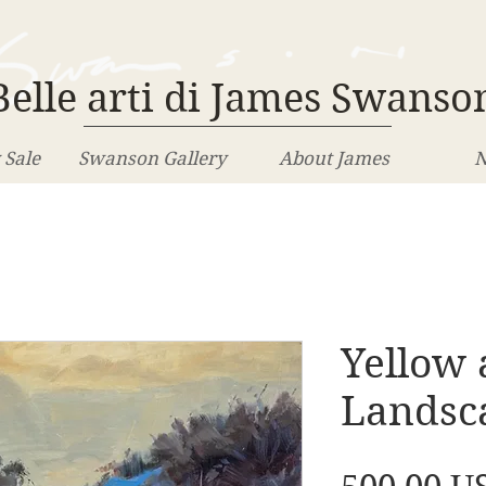
Belle arti di James Swanso
 Sale
Swanson Gallery
About James
N
Yellow 
Landsc