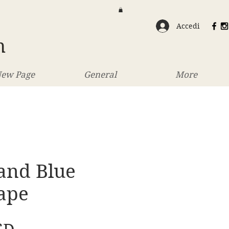
Accedi
n
ew Page
General
More
and Blue
ape