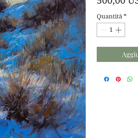
500,00 U
Quantità
*
Aggiu